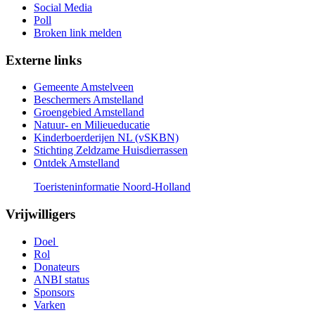
Social Media
Poll
Broken link melden
Externe links
Gemeente Amstelveen
Beschermers Amstelland
Groengebied Amstelland
Natuur- en Milieueducatie
Kinderboerderijen NL (vSKBN)
Stichting Zeldzame Huisdierrassen
Ontdek Amstelland
Toeristeninformatie Noord-Holland
Vrijwilligers
Doel
Rol
Donateurs
ANBI status
Sponsors
Varken