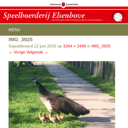
Menu
SPRING NAAR INHOUD
MENU
IMG_3925
HOME
OPENINGSTIJDEN
Gepubliceerd
12 juni 2015
op
3264 × 2448
in
IMG_3925
ACTIVITEITEN
← Vorige
Volgende →
KINDERFEESTJES
AGENDA
THEEHUIS IN DEN PAPPOT
BEREIKBAARHEID
CONTACT
ELSENHOVE CITY FARM