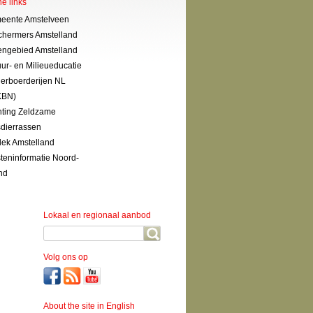
ne links
eente Amstelveen
chermers Amstelland
engebied Amstelland
ur- en Milieueducatie
erboerderijen NL
KBN)
hting Zeldzame
dierrassen
ek Amstelland
steninformatie Noord-
nd
Lokaal en regionaal aanbod
Volg ons op
About the site in English