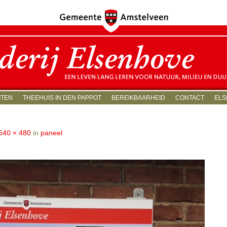
ITEN
THEEHUIS IN DEN PAPPOT
BEREIKBAARHEID
CONTACT
ELS
640 × 480
in
paneel