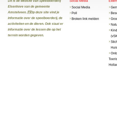
Dit is de website van Speelboerderij
Social Media
Exter
Elsenhove van de gemeente
Social Media
Gem
Amstelveen. Op deze site vind je
Poll
Bes
informatie over de speelboerderij, de
Broken link melden
Gro
activiteiten en de dieren. Ook staat er
Natu
informatie over de lessen die op het
Kind
terrein worden gegeven.
(vS
Stic
Huis
Ontd
Toeri
Holla