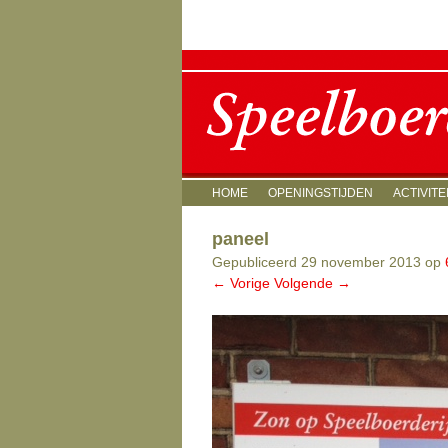
Menu
SPRING NAAR INHOUD
HOME
OPENINGSTIJDEN
ACTIVITE
paneel
Gepubliceerd
29 november 2013
op
← Vorige
Volgende →