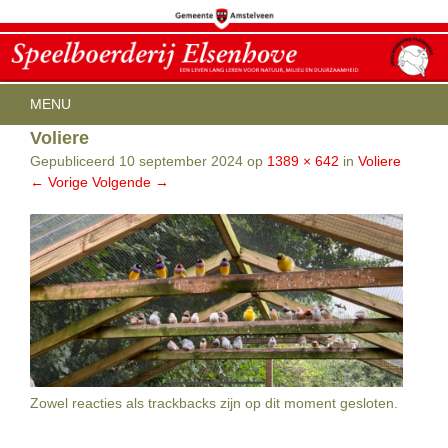
Menu
SPRING NAAR INHOUD
MENU
Voliere
HOME
OPENINGSTIJDEN
Gepubliceerd
10 september 2024
op
1389 × 642
in
Voliere
ACTIVITEITEN
← Vorige
Volgende →
KINDERFEESTJES
AGENDA
THEEHUIS IN DEN PAPPOT
BEREIKBAARHEID
CONTACT
ELSENHOVE CITY FARM
Zowel reacties als trackbacks zijn op dit moment gesloten.