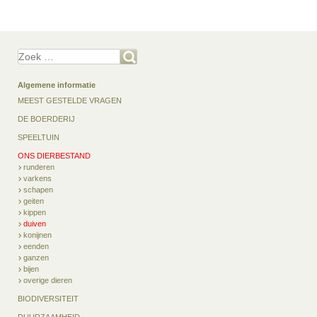
Zoek
Algemene informatie
MEEST GESTELDE VRAGEN
DE BOERDERIJ
SPEELTUIN
ONS DIERBESTAND
runderen
varkens
schapen
geiten
kippen
duiven
konijnen
eenden
ganzen
bijen
overige dieren
BIODIVERSITEIT
DUURZAAMHEID