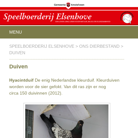
Menu
SPRING NAAR INHOUD
MENU
HOME
OPENINGSTIJDEN
SPEELBOERDERIJ ELSENHOVE
>
ONS DIERBESTAND
>
ACTIVITEITEN
DUIVEN
KINDERFEESTJES
AGENDA
Duiven
THEEHUIS IN DEN PAPPOT
BEREIKBAARHEID
CONTACT
ELSENHOVE CITY FARM
Hyacintduif
De enig Nederlandse kleurduif. Kleurduiven
worden voor de sier gefokt. Van dit ras zijn er nog
circa 150 duivinnen (2012).