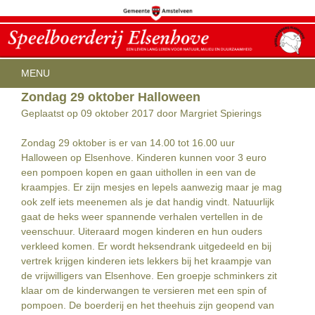
Menu
SPRING NAAR INHOUD
MENU
Zondag 29 oktober Halloween
HOME
OPENINGSTIJDEN
Geplaatst op 09 oktober 2017 door Margriet Spierings
ACTIVITEITEN
KINDERFEESTJES
AGENDA
Zondag 29 oktober is er van 14.00 tot 16.00 uur
THEEHUIS IN DEN PAPPOT
Halloween op Elsenhove. Kinderen kunnen voor 3 euro
BEREIKBAARHEID
CONTACT
een pompoen kopen en gaan uithollen in een van de
ELSENHOVE CITY FARM
kraampjes. Er zijn mesjes en lepels aanwezig maar je mag
ook zelf iets meenemen als je dat handig vindt. Natuurlijk
gaat de heks weer spannende verhalen vertellen in de
veenschuur. Uiteraard mogen kinderen en hun ouders
verkleed komen. Er wordt heksendrank uitgedeeld en bij
vertrek krijgen kinderen iets lekkers bij het kraampje van
de vrijwilligers van Elsenhove. Een groepje schminkers zit
klaar om de kinderwangen te versieren met een spin of
pompoen. De boerderij en het theehuis zijn geopend van