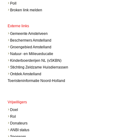
Poll
Broken link melden
Externe links
Gemeente Amstelveen
Beschermers Amstelland
Groengebied Amstelland
Natuur- en Milieueducatie
Kinderboerderijen NL (vSKBN)
Stichting Zeldzame Huisdierrassen
Ontdek Amstelland
Toeristeninformatie Noord-Holland
Vrijwilligers
Doel
Rol
Donateurs
ANBI status
Sponsors